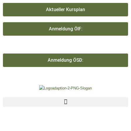
跳
至
Aktueller Kursplan
主
要
內
Anmeldung ÖIF:
容
Anmeldung ÖSD: