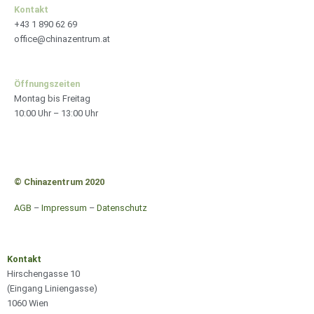
-
m
Kontakt
+43 1 890 62 69
f
office@chinazentrum.at
Öffnungszeiten
Montag bis Freitag
10:00 Uhr – 13:00 Uhr
© Chinazentrum 2020
AGB
–
Impressum
–
Datenschutz
Kontakt
Hirschengasse 10
(Eingang Liniengasse)
1060 Wien