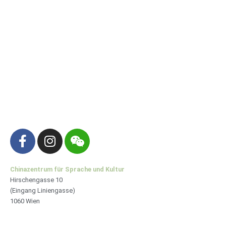
F
I
W
a
n
e
c
s
i
e
t
x
Chinazentrum für Sprache und Kultur
Hirschengasse 10
b
a
i
(Eingang Liniengasse)
o
g
n
1060 Wien
o
r
k
a