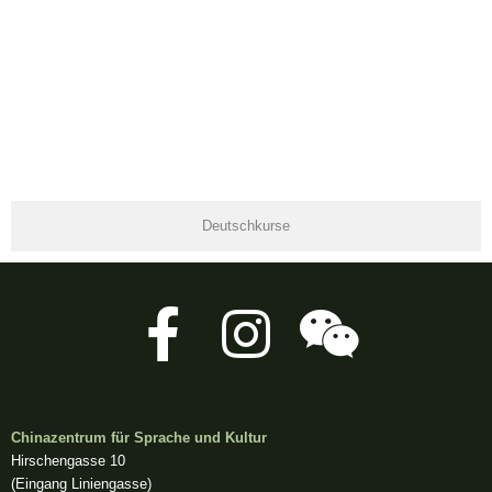
Deutschkurse
F
I
W
a
n
e
c
s
i
Chinazentrum für Sprache und Kultur
Hirschengasse 10
(Eingang Liniengasse)