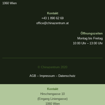
e
t
x
1060 Wien
b
a
i
Kontakt
+43 1 890 62 69
o
g
n
office@chinazentrum.at
o
r
Öffnungszeiten
Montag bis Freitag
10:00 Uhr – 13:00 Uhr
k
a
-
m
f
© Chinazentrum 2020
AGB
–
Impressum
–
Datenschutz
Kontakt
Hirschengasse 10
(Eingang Liniengasse)
1060 Wien