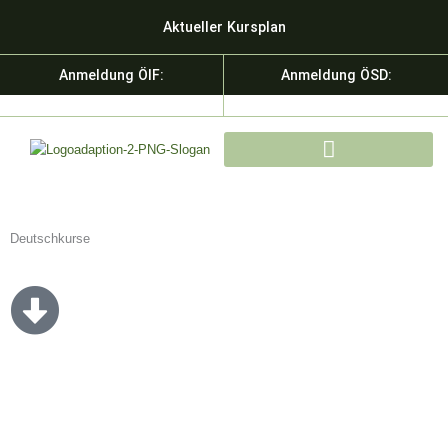
Zum
Aktueller Kursplan
Inhalt
springen
Anmeldung ÖIF:
Anmeldung ÖSD:
KURSE & SPRACHDIENSTLEISTU
Deutschkurse