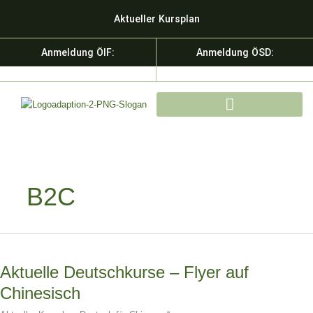
Zum
Aktueller Kursplan
Inhalt
springen
Anmeldung ÖIF:
Anmeldung ÖSD:
KURSE & SPRACHDIENSTLEISTU
B2C
Aktuelle
Deutschkurse
Aktuelle Deutschkurse – Flyer auf
–
Flyer
Chinesisch
auf