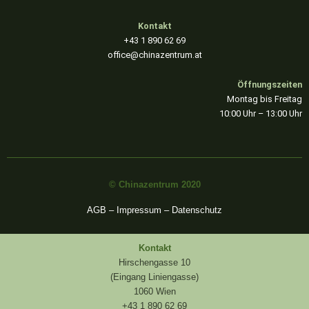
-
m
f
Kontakt
+43 1 890 62 69
office@chinazentrum.at
Öffnungszeiten
Montag bis Freitag
10:00 Uhr – 13:00 Uhr
© Chinazentrum 2020
AGB
–
Impressum
–
Datenschutz
Kontakt
Hirschengasse 10
(Eingang Liniengasse)
1060 Wien
+43 1 890 62 69