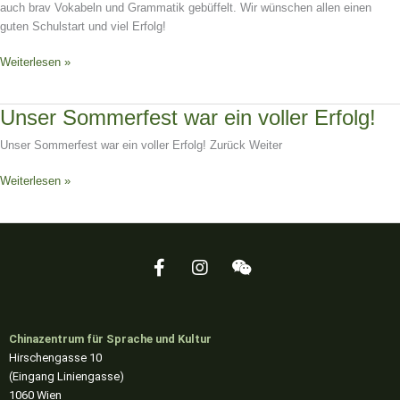
auch brav Vokabeln und Grammatik gebüffelt. Wir wünschen allen einen
guten Schulstart und viel Erfolg!
Weiterlesen »
Unser
Unser Sommerfest war ein voller Erfolg!
Sommerfest
Unser Sommerfest war ein voller Erfolg! Zurück Weiter
war
ein
Weiterlesen »
voller
Erfolg!
F
I
W
a
n
e
c
s
i
e
t
x
b
a
i
Chinazentrum für Sprache und Kultur
o
g
n
Hirschengasse 10
o
r
(Eingang Liniengasse)
k
a
1060 Wien