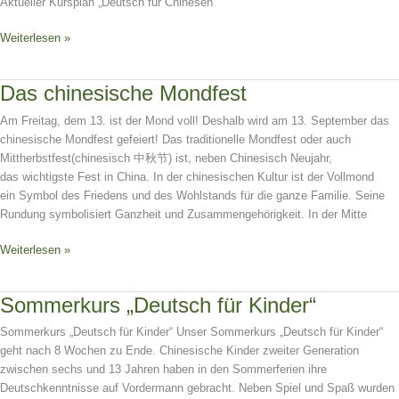
Chinesisch
Aktueller Kursplan „Deutsch für Chinesen“
Weiterlesen »
Das
Das chinesische Mondfest
chinesische
Am Freitag, dem 13. ist der Mond voll! Deshalb wird am 13. September das
Mondfest
chinesische Mondfest gefeiert! Das traditionelle Mondfest oder auch
Mittherbstfest(chinesisch 中秋节) ist, neben Chinesisch Neujahr,
das wichtigste Fest in China. In der chinesischen Kultur ist der Vollmond
ein Symbol des Friedens und des Wohlstands für die ganze Familie. Seine
Rundung symbolisiert Ganzheit und Zusammengehörigkeit. In der Mitte
Weiterlesen »
Sommerkurs
Sommerkurs „Deutsch für Kinder“
„Deutsch
Sommerkurs „Deutsch für Kinder“ Unser Sommerkurs „Deutsch für Kinder“
für
geht nach 8 Wochen zu Ende. Chinesische Kinder zweiter Generation
Kinder“
zwischen sechs und 13 Jahren haben in den Sommerferien ihre
Deutschkenntnisse auf Vordermann gebracht. Neben Spiel und Spaß wurden