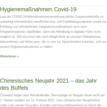
Sommerferien
(August)!
Hygienemaßnahmen
Hygienemaßnahmen Covid-19
Covid-
Laut der COVID-19-Notmaßnahmenverordnung dürfen Zusammenkünfte zu
19
unbedingt erforderlichen beruflichen Aus- und Fortbildungszwecken sowie zur
Erfüllung von erforderlichen Integrationsmaßnahmen nach dem
Integrationsgesetz stattfinden, wenn die Abhaltung in digitaler Form nicht
möglich ist. Wir ersuchen alle nach Möglichkeit an unseren Onlinekursen
teilzunehmen und bitten jene, die zu uns ins Sprachinstitut kommen, sich an
unsere Hygienemaßnahmen zu halten.
Weiterlesen »
Chinesisches
Neujahr
Chinesisches Neujahr 2021 – das Jahr
2021
–
des Büffels
das
Jahr
Chinesen folgen dem Mondkalender. Demzufolge ist Neujahr heuer nicht am
des
1. Jänner sondern am 12. Februar 2021. Zum chinesischen Neujahrsfest
Büffels
sollte man seinen Freunden, Kunden und Geschäftspartnern im Reich der