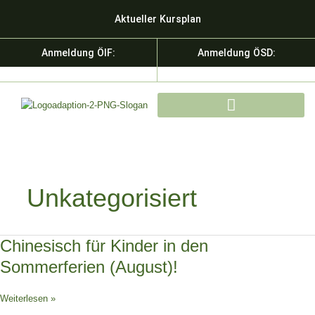
Zum
Aktueller Kursplan
Inhalt
springen
Anmeldung ÖIF:
Anmeldung ÖSD:
KURSE & SPRACHDIENSTLEISTU
Unkategorisiert
Chinesisch
Chinesisch für Kinder in den
für
Sommerferien (August)!
Kinder
in
Weiterlesen »
den