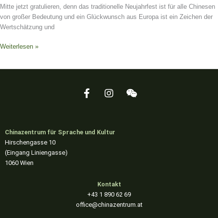
Mitte jetzt gratulieren, denn das traditionelle Neujahrfest ist für alle Chinesen
von großer Bedeutung und ein Glückwunsch aus Europa ist ein Zeichen der
Wertschätzung und
Weiterlesen »
F
I
W
a
n
e
c
s
i
e
t
x
b
a
i
Chinazentrum für Sprache und Kultur
o
g
n
Hirschengasse 10
o
r
(Eingang Liniengasse)
k
a
1060 Wien
-
m
f
Kontakt
+43 1 890 62 69
office@chinazentrum.at